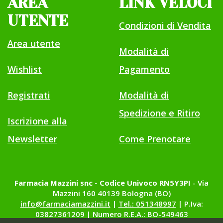
AREA
LINK VELOCI
UTENTE
Condizioni di Vendita
Area utente
Modalità di
Wishlist
Pagamento
Registrati
Modalità di
Spedizione e Ritiro
Iscrizione alla
Newsletter
Come Prenotare
Farmacia Mazzini snc - Codice Univoco RN5Y3PI
- Via
Mazzini 160 40139 Bologna (BO)
info@farmaciamazzini.it
|
Tel.: 051348997
| P.Iva:
03827361209 | Numero R.E.A.: BO-549463