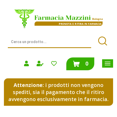
Passa
al
Farmacia
contenuto
Mazzini
principale
|
Bologna
(BO)
Cerca
Prodotto
Cerca
prodotti
0
inseriti
Attenzione:
i prodotti non vengono
spediti, sia il pagamento che il ritiro
avvengono esclusivamente in farmacia.