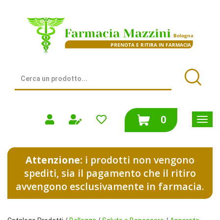
Passa
al
Farmacia
contenuto
Mazzini
principale
|
Bologna
(BO)
Cerca
Prodotto
Cerca
prodotti
0
inseriti
Attenzione:
i prodotti non vengono
spediti, sia il pagamento che il ritiro
avvengono esclusivamente in farmacia.