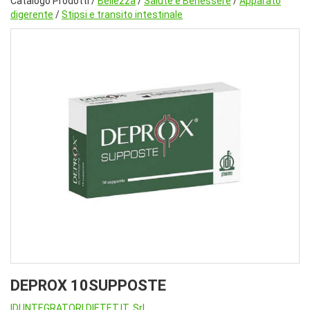
Catalogo Prodotti /
Bellezza
/
Salute e Benessere
/
Apparato
digerente
/
Stipsi e transito intestinale
DEPROX 10SUPPOSTE
IDI INTEGRATORI DIETET.IT. Srl