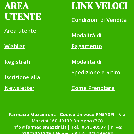
AREA
LINK VELOCI
UTENTE
Condizioni di Vendita
Area utente
Modalità di
Wishlist
Pagamento
Registrati
Modalità di
Spedizione e Ritiro
Iscrizione alla
Newsletter
Come Prenotare
Farmacia Mazzini snc - Codice Univoco RN5Y3PI
- Via
Mazzini 160 40139 Bologna (BO)
info@farmaciamazzini.it
|
Tel.: 051348997
| P.Iva:
03827361209 | Numero R.E.A.: BO-549463