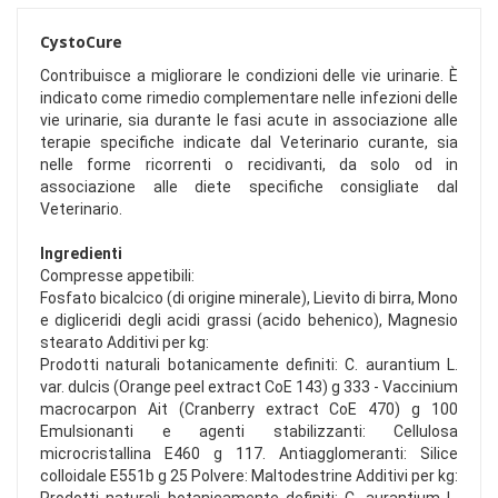
CystoCure
Contribuisce a migliorare le condizioni delle vie urinarie. È
indicato come rimedio complementare nelle infezioni delle
vie urinarie, sia durante le fasi acute in associazione alle
terapie specifiche indicate dal Veterinario curante, sia
nelle forme ricorrenti o recidivanti, da solo od in
associazione alle diete specifiche consigliate dal
Veterinario.
Ingredienti
Compresse appetibili:
Fosfato bicalcico (di origine minerale), Lievito di birra, Mono
e digliceridi degli acidi grassi (acido behenico), Magnesio
stearato Additivi per kg:
Prodotti naturali botanicamente definiti: C. aurantium L.
var. dulcis (Orange peel extract CoE 143) g 333 - Vaccinium
macrocarpon Ait (Cranberry extract CoE 470) g 100
Emulsionanti e agenti stabilizzanti: Cellulosa
microcristallina E460 g 117. Antiagglomeranti: Silice
colloidale E551b g 25 Polvere: Maltodestrine Additivi per kg: