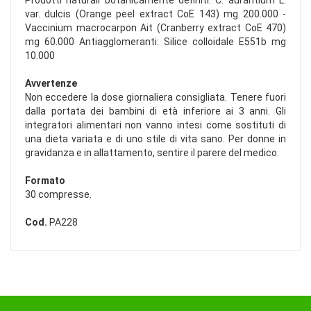
Prodotti naturali botanicamente definiti: C. aurantium L.
var. dulcis (Orange peel extract CoE 143) mg 200.000 -
Vaccinium macrocarpon Ait (Cranberry extract CoE 470)
mg 60.000 Antiagglomeranti: Silice colloidale E551b mg
10.000
Avvertenze
Non eccedere la dose giornaliera consigliata. Tenere fuori
dalla portata dei bambini di età inferiore ai 3 anni. Gli
integratori alimentari non vanno intesi come sostituti di
una dieta variata e di uno stile di vita sano. Per donne in
gravidanza e in allattamento, sentire il parere del medico.
Formato
30 compresse.
Cod.
PA228