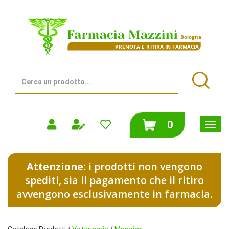
Passa
al
Farmacia
contenuto
Mazzini
principale
|
Bologna
(BO)
Cerca
Prodotto
Cerca
prodotti
0
inseriti
Attenzione:
i prodotti non vengono
spediti, sia il pagamento che il ritiro
avvengono esclusivamente in farmacia.