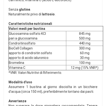
carminico; vitamina C (acido L-ascorbico).
Senza
glutine
.
Naturalmente privo di
lattosio
.
Caratteristiche nutrizionali
Valori medi per bustina
Glucosamina solfato KCl
845 mg
pari a glucosamina
500 mg
Condroitinsolfato
440 mg
BioCell Collagen
300 mg
apporto di condroitin solfato
60 mg
apporto di acido ialuronico
30 mg
Bromelina
100 mg
Vitamina C
12 mg (15% VNR*)
*VNR: Valori Nutritivi di Riferimento.
Modalità d'uso
Assumere 1 bustina al giorno disciolta in un bicchiere
d'acqua (circa 150 ml), preferibilmente lontano dai pasti.
Avvertenze
Non superare la dose giornaliera raccomandata. Tenere