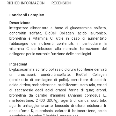
RICHIEDI INFORMAZIONI
RECENSIONI
Condronil Complex
Descrizione
Integratore alimentare a base di glucosamina solfato,
condroitin solfato, BioCell Collagen, acido ialuronico,
bromelina e vitamina C, utile in caso di aumentato
fabbisogno dei nutrienti contenuti. In particolare la
vitamina C contribuisce alla normale formazione del
collagene per la normale funzione delle cartilagini.
Ingredienti
D-glucosamina solfato potassio cloruro (contiene derivati
di crostacei), condroitinsolfato, BioCell Collagen
(idrolizzato di cartilagine di pollo); correttore di acidità:
acido citrico; maltodestrine; stabilizzanti: sorbitolo, esteri
di saccarosio degli acidi grassi, farina di guar; aromi,
bromelina da gambo d'ananas (Ananas comosus L.,
maltodestrine, 2.400 GDU/g); agenti di carica: sorbitolo;
agente antiagglomerante: biossido di silicio; edulcoranti:
acesulfame K, sucralosio; coloranti: betacarotene, acido