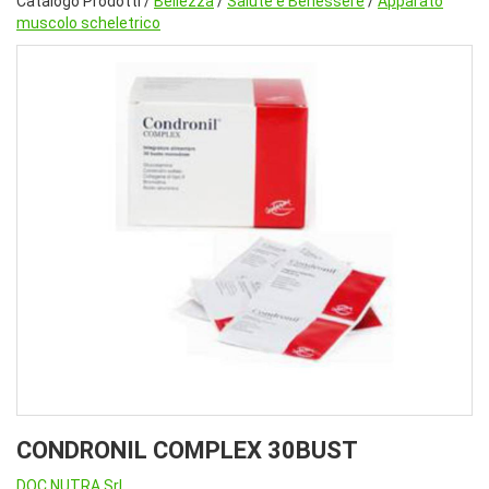
Catalogo Prodotti /
Bellezza
/
Salute e Benessere
/
Apparato
muscolo scheletrico
CONDRONIL COMPLEX 30BUST
DOC NUTRA Srl