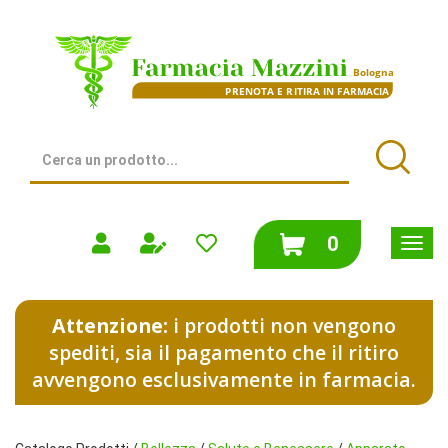
Passa
al
Farmacia
contenuto
Mazzini
principale
|
Bologna
(BO)
Cerca
Prodotto
Cerca
prodotti
0
inseriti
Attenzione:
i prodotti non vengono
spediti, sia il pagamento che il ritiro
avvengono esclusivamente in farmacia.