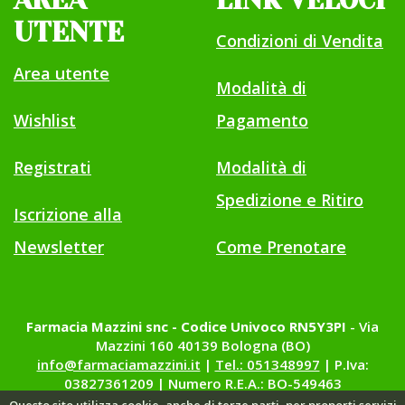
AREA
LINK VELOCI
UTENTE
Condizioni di Vendita
Area utente
Modalità di
Wishlist
Pagamento
Registrati
Modalità di
Spedizione e Ritiro
Iscrizione alla
Newsletter
Come Prenotare
Farmacia Mazzini snc - Codice Univoco RN5Y3PI
- Via
Mazzini 160 40139 Bologna (BO)
info@farmaciamazzini.it
|
Tel.: 051348997
| P.Iva:
03827361209 | Numero R.E.A.: BO-549463
Questo sito utilizza cookie, anche di terze parti, per proporti servizi