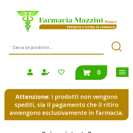
Passa
al
Farmacia
contenuto
Mazzini
principale
|
Bologna
(BO)
Cerca
Prodotto
Cerca
prodotti
0
inseriti
Attenzione:
i prodotti non vengono
spediti, sia il pagamento che il ritiro
avvengono esclusivamente in farmacia.