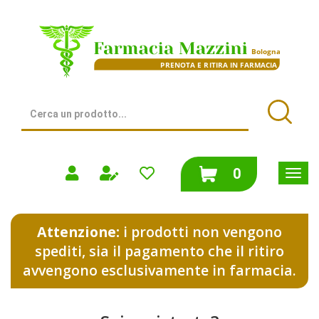
Passa
al
Farmacia
contenuto
Mazzini
principale
|
Bologna
(BO)
Cerca
Prodotto
Cerca
prodotti
0
inseriti
Attenzione:
i prodotti non vengono
spediti, sia il pagamento che il ritiro
avvengono esclusivamente in farmacia.