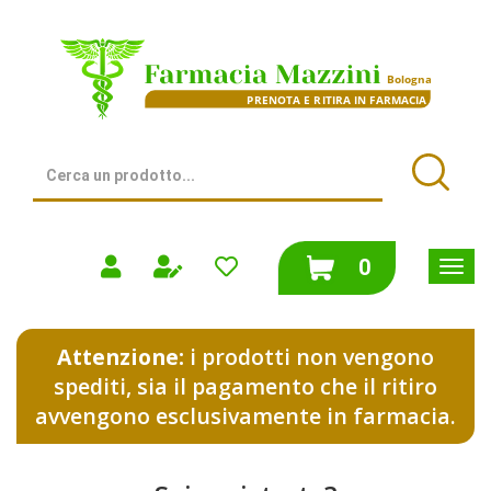
Passa
al
Farmacia
contenuto
Mazzini
principale
|
Bologna
(BO)
Cerca
Prodotto
Cerca
prodotti
0
inseriti
Attenzione:
i prodotti non vengono
spediti, sia il pagamento che il ritiro
avvengono esclusivamente in farmacia.