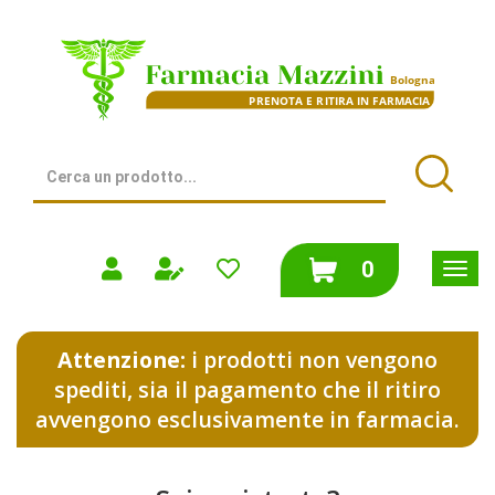
Passa
al
Farmacia
contenuto
Mazzini
principale
|
Bologna
(BO)
Cerca
Prodotto
Cerca
prodotti
0
inseriti
Attenzione:
i prodotti non vengono
spediti, sia il pagamento che il ritiro
avvengono esclusivamente in farmacia.