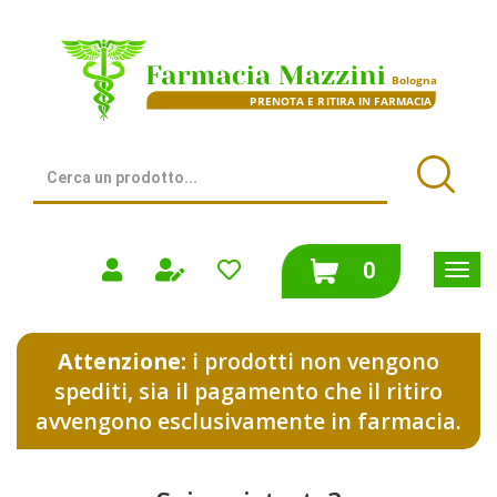
Passa
al
Farmacia
contenuto
Mazzini
principale
|
Bologna
(BO)
Cerca
Prodotto
Cerca
prodotti
0
inseriti
Attenzione:
i prodotti non vengono
spediti, sia il pagamento che il ritiro
avvengono esclusivamente in farmacia.