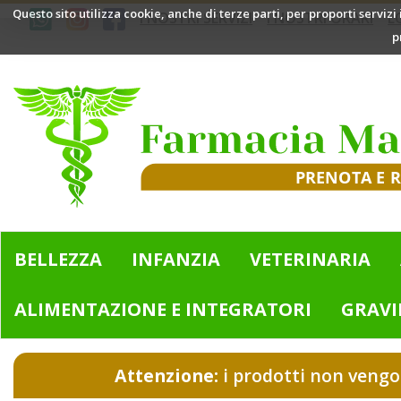
Passa
Questo sito utilizza cookie, anche di terze parti, per proporti servizi
I NOSTRI SERVIZI
I NOSTRI ORARI
L
al
p
contenuto
principale
Farmacia
Mazzini
|
Bologna
(BO)
BELLEZZA
INFANZIA
VETERINARIA
ALIMENTAZIONE E INTEGRATORI
GRAVI
Attenzione:
i prodotti non vengo