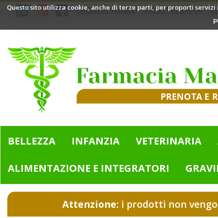
Passa
Questo sito utilizza cookie, anche di terze parti, per proporti servizi
I NOSTRI SERVIZI
I NOSTRI ORARI
L
al
p
contenuto
principale
Farmacia
Mazzini
|
Bologna
(BO)
BELLEZZA
INFANZIA
VETERINARIA
ALIMENTAZIONE E INTEGRATORI
GRAVI
Attenzione:
i prodotti non vengo