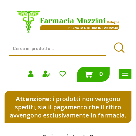
Passa
al
Farmacia
contenuto
Mazzini
principale
|
Bologna
(BO)
Cerca
Prodotto
Cerca
prodotti
0
inseriti
Attenzione:
i prodotti non vengono
spediti, sia il pagamento che il ritiro
avvengono esclusivamente in farmacia.