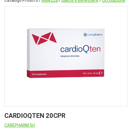
Catalogo Prodotti /
Bellezza
/
Salute e Benessere
/
Circolazione
CARDIOQTEN 20CPR
CAREPHARM Srl