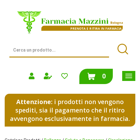
Passa
al
Farmacia
contenuto
Mazzini
principale
|
Bologna
(BO)
Cerca
Prodotto
Cerca
prodotti
0
inseriti
Attenzione:
i prodotti non vengono
spediti, sia il pagamento che il ritiro
avvengono esclusivamente in farmacia.