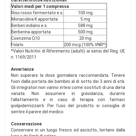
Caratteristiche nutrizionali
Valori medi per 1 compressa
Riso rosso fermentato e.s.
100 mg
Monacolina K apportata
5 mg
Berberi indiano e.s.
588 mg
Berberina apportata
500 mg
Coenzima Q10
20 mg
Folato
200 mcg (100% VNR*)
*Valori Nutritivi di Riferimento (adulti) ai sensi del Reg. UE
n. 1169/2011
Avvertenze
Non superare la dose giornaliera raccomandata. Tenere
fuori dalla portata dei bambini al di sotto dei 3 anni di età.
Gli integratori non vanno intesi come sostituti di una dieta
variata. Non assumere in gravidanza, durante
l’allattamento e in caso di terapia con farmaci
ipolipidemizzanti. Per l'uso del prodotto si consiglia di
sentire il parere del medico.
Conservazione
Conservare in un luogo fresco ed asciutto, lontano dalla