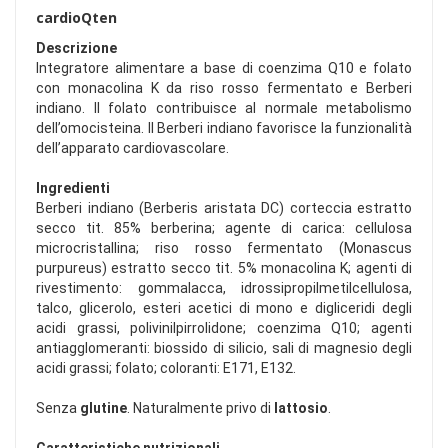
cardioQten
Descrizione
Integratore alimentare a base di coenzima Q10 e folato
con monacolina K da riso rosso fermentato e Berberi
indiano. Il folato contribuisce al normale metabolismo
dell’omocisteina. Il Berberi indiano favorisce la funzionalità
dell’apparato cardiovascolare.
Ingredienti
Berberi indiano (Berberis aristata DC) corteccia estratto
secco tit. 85% berberina; agente di carica: cellulosa
microcristallina; riso rosso fermentato (Monascus
purpureus) estratto secco tit. 5% monacolina K; agenti di
rivestimento: gommalacca, idrossipropilmetilcellulosa,
talco, glicerolo, esteri acetici di mono e digliceridi degli
acidi grassi, polivinilpirrolidone; coenzima Q10; agenti
antiagglomeranti: biossido di silicio, sali di magnesio degli
acidi grassi; folato; coloranti: E171, E132.
Senza
glutine
. Naturalmente privo di
lattosio
.