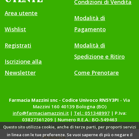
Condizioni di Vendita
Area utente
Modalità di
Wishlist
Pagamento
Registrati
Modalità di
Spedizione e Ritiro
Iscrizione alla
Newsletter
Come Prenotare
Farmacia Mazzini snc - Codice Univoco RN5Y3PI
- Via
Mazzini 160 40139 Bologna (BO)
info@farmaciamazzini.it
|
Tel.: 051348997
| P.Iva:
03827361209 | Numero R.E.A.: BO-549463
Questo sito utilizza cookie, anche di terze parti, per proporti servizi
in linea con le tue preferenze. Se vuoi saperne di più o negare il
Powered by
Prenofa