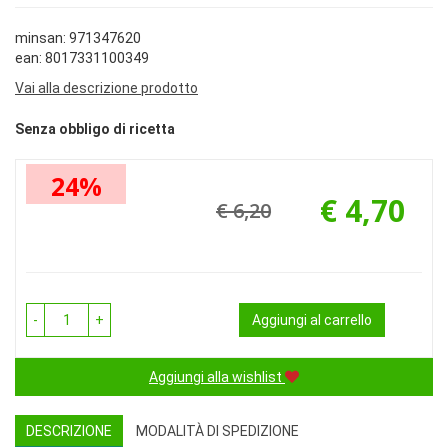
minsan: 971347620
ean: 8017331100349
Vai alla descrizione prodotto
Senza obbligo di ricetta
24%
€ 4,70
€ 6,20
Prezzo
Sconto
scontato
del
-
+
Aggiungi al carrello
Aggiungi alla wishlist
DESCRIZIONE
MODALITÀ DI SPEDIZIONE