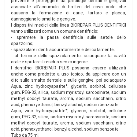
prevenire e proteggere da patologie dentali e gengivali
associate all’accumulo di batteri del cavo orale che
causano la formazione di carie, tartaro e placca,
danneggiano lo smalto e gengive.
I dispositivi medici della linea BIOREPAIR PLUS DENTIFRICI
vanno utilizzati come un comune dentifricio:
- spremere la pasta dentifricia sulle setole dello
spazzolino;
- spazzolare i denti accuratamente e delicatamente;
- al termine dello spazzolamento, sciacquare la cavità
orale e sputare il residuo senza ingerire.
I dentifrici BIOREPAIR PLUS possono essere utilizzati
anche come prodotto a uso topico, da applicare con un
dito sullo smalto dentale e sulle gengive, poi sciacquato
Aqua, zinc hydroxyapatite*, glycerin, sorbitol, cellulose
gum, PEG-32, silica, sodium myristoyl sarcosinate, sodium
methyl cocoyl taurate, aroma, sodium saccharin, citric
acid, phenoxyethanol, benzyl alcohol, sodium benzoate.
Aqua, zinc hydroxyapatite*, glycerin, sorbitol, cellulose
gum, PEG-32, silica, sodium myristoyl sarcosinate, sodium
methyl cocoyl taurate, aroma, sodium saccharin, citric
acid, phenoxyethanol, benzyl alcohol, sodium benzoate.
Tubo da 75 ml.