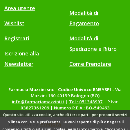
Area utente
Modalità di
Wishlist
Pagamento
Registrati
Modalità di
Spedizione e Ritiro
Iscrizione alla
Newsletter
Come Prenotare
Farmacia Mazzini snc - Codice Univoco RN5Y3PI
- Via
Mazzini 160 40139 Bologna (BO)
info@farmaciamazzini.it
|
Tel.: 051348997
| P.Iva:
03827361209 | Numero R.E.A.: BO-549463
Questo sito utilizza cookie, anche di terze parti, per proporti servizi
in linea con le tue preferenze. Se vuoi saperne di più o negare il
Powered by
Prenofa
consenso a tutti o ad alcuni cookie
leggi l'informativa
. Cliccando su