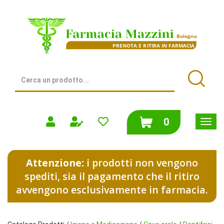
Passa
al
Farmacia
contenuto
Mazzini
principale
|
Bologna
(BO)
Cerca
Prodotto
Cerca
prodotti
0
inseriti
Attenzione:
i prodotti non vengono
spediti, sia il pagamento che il ritiro
avvengono esclusivamente in farmacia.