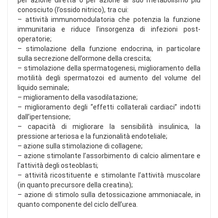
per azione diretta o per azione al suo metabolismo più
conosciuto (l’ossido nitrico), tra cui:
– attività immunomodulatoria che potenzia la funzione
immunitaria e riduce l’insorgenza di infezioni post-
operatorie;
– stimolazione della funzione endocrina, in particolare
sulla secrezione dell’ormone della crescita;
– stimolazione della spermatogenesi, miglioramento della
motilità degli spermatozoi ed aumento del volume del
liquido seminale;
– miglioramento della vasodilatazione;
– miglioramento degli “effetti collaterali cardiaci” indotti
dall’ipertensione;
– capacità di migliorare la sensibilità insulinica, la
pressione arteriosa e la funzionalità endoteliale;
– azione sulla stimolazione di collagene;
– azione stimolante l’assorbimento di calcio alimentare e
l’attività degli osteoblasti;
– attività ricostituente e stimolante l’attività muscolare
(in quanto precursore della creatina);
– azione di stimolo sulla detossicazione ammoniacale, in
quanto componente del ciclo dell’urea.