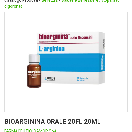
Catalogo Prodotti /
Bellezza
/
Salute e Benessere
/
Apparato
digerente
BIOARGININA ORALE 20FL 20ML
FARMACEUTICI DAMOR SpA