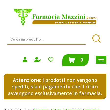
Passa
al
Farmacia
contenuto
Mazzini
principale
|
Bologna
(BO)
Cerca
Prodotto
Cerca
prodotti
0
inseriti
Attenzione:
i prodotti non vengono
spediti, sia il pagamento che il ritiro
avvengono esclusivamente in farmacia.