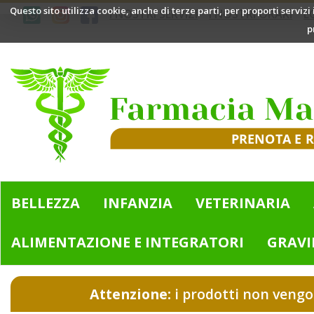
Passa
Questo sito utilizza cookie, anche di terze parti, per proporti servizi
I NOSTRI SERVIZI
I NOSTRI ORARI
L
al
p
contenuto
principale
Farmacia
Mazzini
|
Bologna
(BO)
BELLEZZA
INFANZIA
VETERINARIA
ALIMENTAZIONE E INTEGRATORI
GRAVI
Attenzione:
i prodotti non vengo