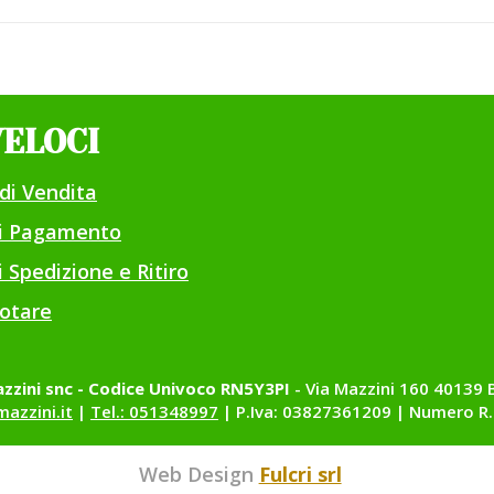
VELOCI
di Vendita
di Pagamento
 Spedizione e Ritiro
otare
zzini snc - Codice Univoco RN5Y3PI
- Via Mazzini 160 40139 
azzini.it
|
Tel.: 051348997
| P.Iva: 03827361209 | Numero R.
Web Design
Fulcri srl