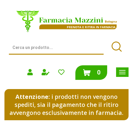
Passa
al
Farmacia
contenuto
Mazzini
principale
|
Bologna
(BO)
Cerca
Prodotto
Cerca
prodotti
0
inseriti
Attenzione:
i prodotti non vengono
spediti, sia il pagamento che il ritiro
avvengono esclusivamente in farmacia.