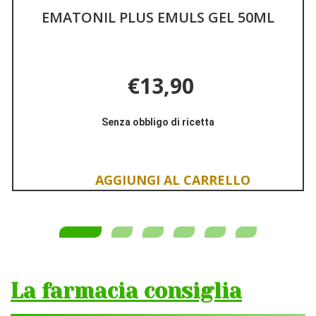
EMATONIL PLUS EMULS GEL 50ML
NU
€13,90
Senza obbligo di ricetta
Aggiungi EMATONIL
Informazioni
PLUS
su EMATONIL
EMULS
PLUS
GEL
EMULS
Aggiungi EMATONIL
50ML alla
GEL
PLUS
wishlist
50ML
EMULS
GEL
50ML al
carrello
La farmacia consiglia