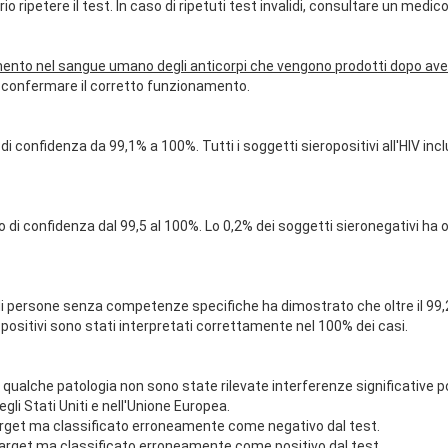
 ripetere il test. In caso di ripetuti test invalidi, consultare un medico
nto nel sangue umano degli anticorpi che vengono prodotti dopo aver 
a confermare il corretto funzionamento.
 di confidenza da 99,1% a 100%. Tutti i soggetti sieropositivi all'HIV in
o di confidenza dal 99,5 al 100%. Lo 0,2% dei soggetti sieronegativi ha ot
e di persone senza competenze specifiche ha dimostrato che oltre il 99,
ti positivi sono stati interpretati correttamente nel 100% dei casi.
he patologia non sono state rilevate interferenze significative poten
gli Stati Uniti e nell'Unione Europea.
target ma classificato erroneamente come negativo dal test.
 target ma classificato erroneamente come positivo dal test.