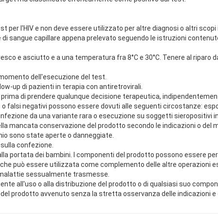
t per l'HIV e non deve essere utilizzato per altre diagnosi o altri scop
e di sangue capillare appena prelevato seguendo le istruzioni conten
esco e asciutto e a una temperatura fra 8°C e 30°C. Tenere al riparo da
al momento dell'esecuzione del test.
w-up di pazienti in terapia con antiretrovirali.
co prima di prendere qualunque decisione terapeutica, indipendentemente
test) o falsi negativi possono essere dovuti alle seguenti circostanze: esp
nfezione da una variante rara o esecuzione su soggetti sieropositivi in 
ella mancata conservazione del prodotto secondo le indicazioni o del ma
minio sono state aperte o danneggiate.
 sulla confezione.
alla portata dei bambini. I componenti del prodotto possono essere peric
 che può essere utilizzata come complemento delle altre operazioni esi
re malattie sessualmente trasmesse.
 all'uso o alla distribuzione del prodotto o di qualsiasi suo componen
zo del prodotto avvenuto senza la stretta osservanza delle indicazioni e de