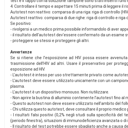
test e il tappo con la soluzione tampone sono stati inseriti l'uno ne
4. Controllare il tempo e aspettare 15 minuti prima di leggere il ri
Autotest non reattivo: comparsa di una riga: riga di controllo (HI
Autotest reattivo: comparsa di due righe: riga di controllo e riga 
Se positivo:
- rivolgersi a un medico prima possibile informandolo di aver appe
- il risultato dell'autotest dev'essere confermato da un esame sv
- proteggere se stessi e proteggere gli altri.
Avvertenze
Se si ritiene che l’esposizione ad HIV possa essere avvenuta 
trasmissione dell’HIV ad altri. Usare il preservativo per prote
esposizione ad HIV.
- L’autotest è inteso per uso strettamente privato come autotest 
- L’autotest deve essere utilizzato unicamente con un campione 
plasma.
- L’autotest è un dispositivo monouso. Non riutilizzare.
- Non aprire la bustina di alluminio contenente l’autotest fino a
- Questo autotest non deve essere utilizzato nell’ambito del follow
- Chi utilizza questo autotest, deve consultare il proprio medic
- I risultati falsi positivi (0,2% negli studi sulla specificità d
(periodo finestra), situazioni di immunodeficienza avanzata o di i
- Il risultato del test potrebbe essere sbagliato anche a causa d