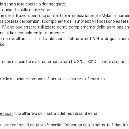
inio sono state aperte o danneggiate.
za indicata sulla confezione.
zione o le istruzioni per l'uso contattare immediatamente Mylan al nume
ella portata dei bambini. I componenti dell'autotest VIH possono essere 
’HIV che può essere utilizzata come complemento delle altre opzioni
re malattie sessualmente trasmesse.
mente all’uso o alla distribuzione dell’autotest VIH o di qualsia
uso.
resco e asciutto e a una temperatura fra 8°C e 30°C. Tenere al riparo d
te la soluzione tampone, 1 bisturi di sicurezza, 1 cerotto;
sessuali
fino all'arrivo dei risultati del test di conferma.
 precedenza, il risultato è invalido (nessuna riga, o soltanto 1 riga, la 