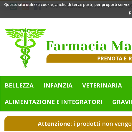
Passa
Questo sito utilizza cookie, anche di terze parti, per proporti servizi
I NOSTRI SERVIZI
I NOSTRI ORARI
L
al
p
contenuto
principale
Farmacia
Mazzini
|
Bologna
(BO)
BELLEZZA
INFANZIA
VETERINARIA
ALIMENTAZIONE E INTEGRATORI
GRAVI
Attenzione:
i prodotti non vengo