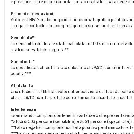
è possibile trarre conclusioni da questo risultato e sarà necessario
Principi e prestazioni
Autotest HIV è un dosaggio immunocromatografico per il rilevame
La riga di controllo che compare quando si esegue il test serva 
Sensibilità*
La sensibilità del test è stata calcolata al 100% con un intervallo
stati osservati falsi negativi**.
Specificità*
La specificità del test è stata calcolata al 99,8%, con un intervall
positivi***.
Affidabilità
Uno studio di fattibilità svolto sull'esecuzione del test da part
oltre il 98,1% ha interpretato correttamente il risultato. I risulta
Interferenze
Esaminando campioni contenenti sostanze o che presentavano qualc
*Studi di 503 persone (sensibilità) e 2051 persone (specificità) ne
**Falso negativo: campione risultato positivo per il marcatore 
***Falso positivo: campione risultato negativo per il marcatore