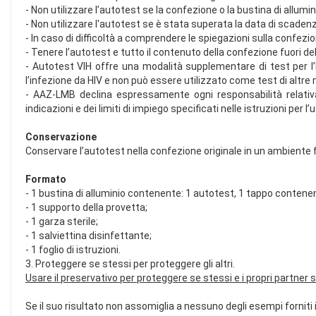
- Non utilizzare l’autotest se la confezione o la bustina di allum
- Non utilizzare l'autotest se è stata superata la data di scaden
- In caso di difficoltà a comprendere le spiegazioni sulla confe
- Tenere l’autotest e tutto il contenuto della confezione fuori d
- Autotest VIH offre una modalità supplementare di test per l
l’infezione da HIV e non può essere utilizzato come test di alt
- AAZ-LMB declina espressamente ogni responsabilità relativa
indicazioni e dei limiti di impiego specificati nelle istruzioni per l’
Conservazione
Conservare l’autotest nella confezione originale in un ambiente f
Formato
- 1 bustina di alluminio contenente: 1 autotest, 1 tappo contenen
- 1 supporto della provetta;
- 1 garza sterile;
- 1 salviettina disinfettante;
- 1 foglio di istruzioni.
3. Proteggere se stessi per proteggere gli altri.
Usare il preservativo per proteggere se stessi e i propri partner 
Se il suo risultato non assomiglia a nessuno degli esempi forniti in