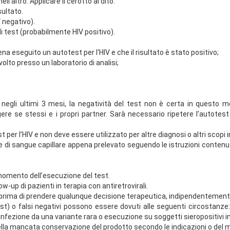
ll'altro. Applicare il cerotto al dito.
sultato.
V negativo).
di test (probabilmente HIV positivo).
na eseguito un autotest per l'HIV e che il risultato è stato positivo;
olto presso un laboratorio di analisi;
negli ultimi 3 mesi, la negatività del test non è certa in questo m
ggere se stessi e i propri partner. Sarà necessario ripetere l’autotes
per l’HIV e non deve essere utilizzato per altre diagnosi o altri scopi
di sangue capillare appena prelevato seguendo le istruzioni contenut
l momento dell’esecuzione del test.
-up di pazienti in terapia con antiretrovirali.
o prima di prendere qualunque decisione terapeutica, indipendentemente 
el test) o falsi negativi possono essere dovuti alle seguenti circostanz
nfezione da una variante rara o esecuzione su soggetti sieropositivi in 
ella mancata conservazione del prodotto secondo le indicazioni o del ma