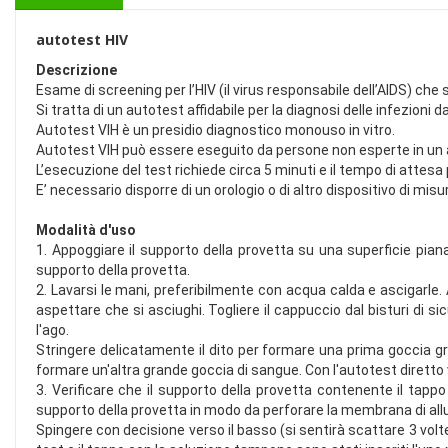
autotest HIV
Descrizione
Esame di screening per l’HIV (il virus responsabile dell’AIDS) che 
Si tratta di un autotest affidabile per la diagnosi delle infezion
Autotest VIH è un presidio diagnostico monouso in vitro.
Autotest VIH può essere eseguito da persone non esperte in un 
L’esecuzione del test richiede circa 5 minuti e il tempo di attesa p
E’ necessario disporre di un orologio o di altro dispositivo di mis
Modalità d'uso
1. Appoggiare il supporto della provetta su una superficie pian
supporto della provetta.
2. Lavarsi le mani, preferibilmente con acqua calda e ascigarle. A
aspettare che si asciughi. Togliere il cappuccio dal bisturi di s
l'ago.
Stringere delicatamente il dito per formare una prima goccia gr
formare un'altra grande goccia di sangue. Con l'autotest diretto 
3. Verificare che il supporto della provetta contenente il tap
supporto della provetta in modo da perforare la membrana di all
Spingere con decisione verso il basso (si sentirà scattare 3 volt