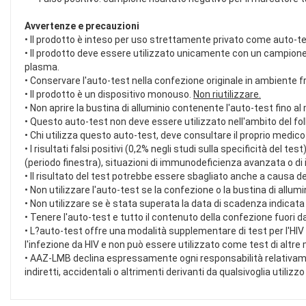
Avvertenze e precauzioni
• Il prodotto è inteso per uso strettamente privato come auto-tes
• Il prodotto deve essere utilizzato unicamente con un campion
plasma.
• Conservare l'auto-test nella confezione originale in ambiente fr
• Il prodotto è un dispositivo monouso.
Non riutilizzare.
• Non aprire la bustina di alluminio contenente l'auto-test fino 
• Questo auto-test non deve essere utilizzato nell'ambito del follo
• Chi utilizza questo auto-test, deve consultare il proprio medi
• I risultati falsi positivi (0,2% negli studi sulla specificità del 
(periodo finestra), situazioni di immunodeficienza avanzata o di i
• Il risultato del test potrebbe essere sbagliato anche a causa d
• Non utilizzare l'auto-test se la confezione o la bustina di allu
• Non utilizzare se è stata superata la data di scadenza indicata
• Tenere l'auto-test e tutto il contenuto della confezione fuori d
• L?auto-test offre una modalità supplementare di test per l'HIV
l'infezione da HIV e non può essere utilizzato come test di alt
• AAZ-LMB declina espressamente ogni responsabilità relativamente
indiretti, accidentali o altrimenti derivanti da qualsivoglia utiliz