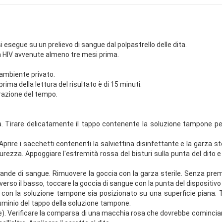
si esegue su un prelievo di sangue dal polpastrello delle dita.
i da HIV avvenute almeno tre mesi prima.
ambiente privato.
rima della lettura del risultato è di 15 minuti.
urazione del tempo.
a. Tirare delicatamente il tappo contenente la soluzione tampone per 
prire i sacchetti contenenti la salviettina disinfettante e la garza ster
icurezza. Appoggiare l'estremità rossa del bisturi sulla punta del dito
ande di sangue. Rimuovere la goccia con la garza sterile. Senza prem
verso il basso, toccare la goccia di sangue con la punta del dispositivo
po con la soluzione tampone sia posizionato su una superficie piana.
uminio del tappo della soluzione tampone.
e). Verificare la comparsa di una macchia rosa che dovrebbe cominciare