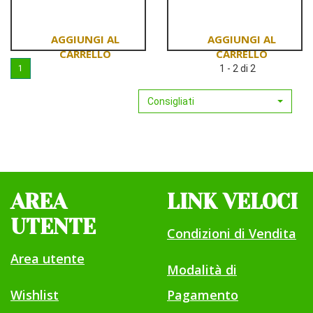
15CH
GR
GR
4G
4G
Aggiungi CANDIDA
Aggiungi TUBERC
1 - 2 di 2
1
ALBICANS
30CH
15CH
GR
Consigliati
GR
4G al
4G al
carrello
carrello
AREA
LINK VELOCI
UTENTE
Condizioni di Vendita
Area utente
Modalità di
Wishlist
Pagamento