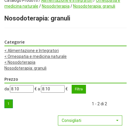
Catalogo Prodotti /
Alimentazione e Integratori
/
Omeopatia e
medicina naturale
/
Nosodoterapia
/
Nosodoterapia: granuli
Nosodoterapia: granuli
Categorie
<
Alimentazione e Integratori
<
Omeopatia e medicina naturale
<
Nosodoterapia
Nosodoterapia: granuli
Prezzo
filtra
filtra
da
€
a
€
da
a
1 - 2 di 2
1
Consigliati