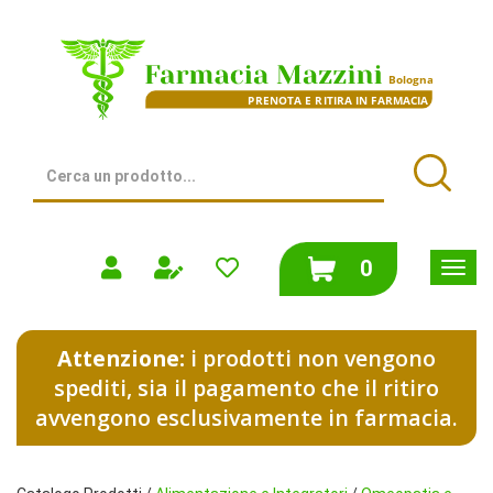
Passa
al
Farmacia
contenuto
Mazzini
principale
|
Bologna
(BO)
Cerca
Prodotto
Cerca
prodotti
0
inseriti
Attenzione:
i prodotti non vengono
spediti, sia il pagamento che il ritiro
avvengono esclusivamente in farmacia.