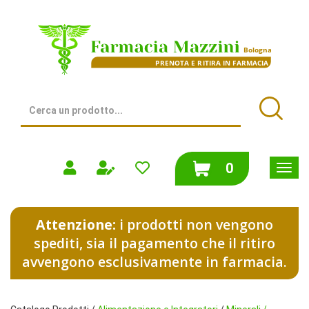
Passa
al
Farmacia
contenuto
Mazzini
principale
|
Bologna
(BO)
Cerca
Prodotto
Cerca
prodotti
0
inseriti
Attenzione:
i prodotti non vengono
spediti, sia il pagamento che il ritiro
avvengono esclusivamente in farmacia.