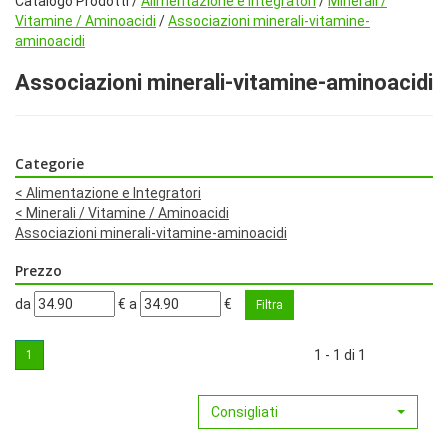
Catalogo Prodotti /
Alimentazione e Integratori
/
Minerali /
Vitamine / Aminoacidi
/
Associazioni minerali-vitamine-
aminoacidi
Associazioni minerali-vitamine-aminoacidi
Categorie
<
Alimentazione e Integratori
<
Minerali / Vitamine / Aminoacidi
Associazioni minerali-vitamine-aminoacidi
Prezzo
filtra
filtra
da
€
a
€
da
a
1 - 1 di 1
1
Consigliati