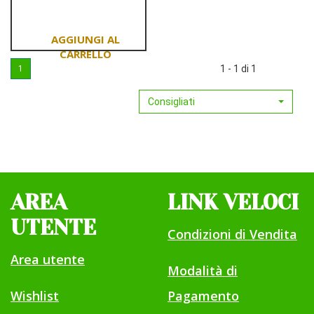
GRANULARE
153G
Aggiungi LITHOSOLV
1 - 1 di 1
1
GRANULARE
153G al
Consigliati
carrello
AREA
LINK VELOCI
UTENTE
Condizioni di Vendita
Area utente
Modalità di
Wishlist
Pagamento