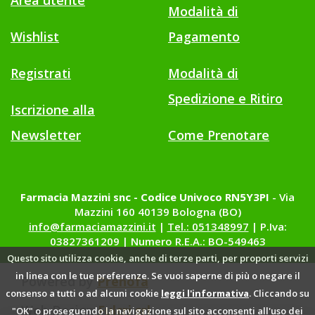
Area utente
Modalità di
Wishlist
Pagamento
Registrati
Modalità di
Spedizione e Ritiro
Iscrizione alla
Newsletter
Come Prenotare
Farmacia Mazzini snc - Codice Univoco RN5Y3PI
- Via
Mazzini 160 40139 Bologna (BO)
info@farmaciamazzini.it
|
Tel.: 051348997
| P.Iva:
03827361209 | Numero R.E.A.: BO-549463
Questo sito utilizza cookie, anche di terze parti, per proporti servizi
in linea con le tue preferenze. Se vuoi saperne di più o negare il
Powered by
Prenofa
consenso a tutti o ad alcuni cookie
leggi l'informativa
. Cliccando su
Web Design
Fulcri srl
"OK" o proseguendo la navigazione sul sito acconsenti all'uso dei