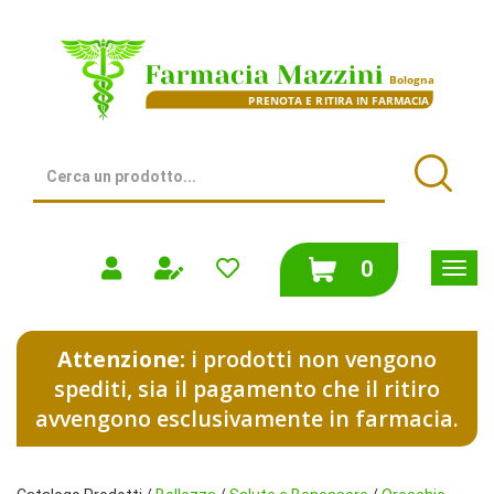
Passa
al
Farmacia
contenuto
Mazzini
principale
|
Bologna
(BO)
Cerca
Prodotto
Cerca
prodotti
0
inseriti
Attenzione:
i prodotti non vengono
spediti, sia il pagamento che il ritiro
avvengono esclusivamente in farmacia.