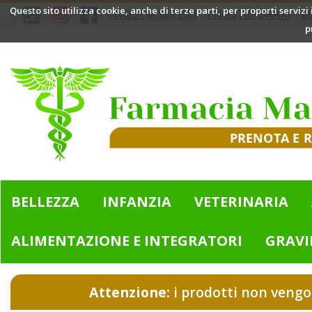
Passa
Questo sito utilizza cookie, anche di terze parti, per proporti servizi
I NOSTRI SERVIZI
I NOSTRI ORARI
L
al
p
contenuto
principale
Farmacia
Mazzini
|
Bologna
(BO)
BELLEZZA
INFANZIA
VETERINARIA
ALIMENTAZIONE E INTEGRATORI
GRAVI
Attenzione:
i prodotti non vengo