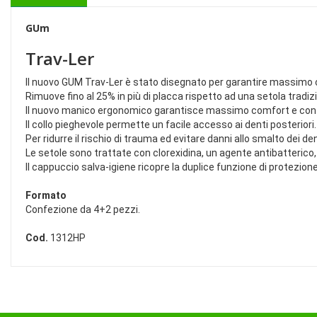
GUm
Trav-Ler
Il nuovo GUM Trav-Ler è stato disegnato per garantire massimo 
Rimuove fino al 25% in più di placca rispetto ad una setola tradizi
Il nuovo manico ergonomico garantisce massimo comfort e controll
Il collo pieghevole permette un facile accesso ai denti posteriori.
Per ridurre il rischio di trauma ed evitare danni allo smalto dei de
Le setole sono trattate con clorexidina, un agente antibatterico,
Il cappuccio salva-igiene ricopre la duplice funzione di protezion
Formato
Confezione da 4+2 pezzi.
Cod.
1312HP