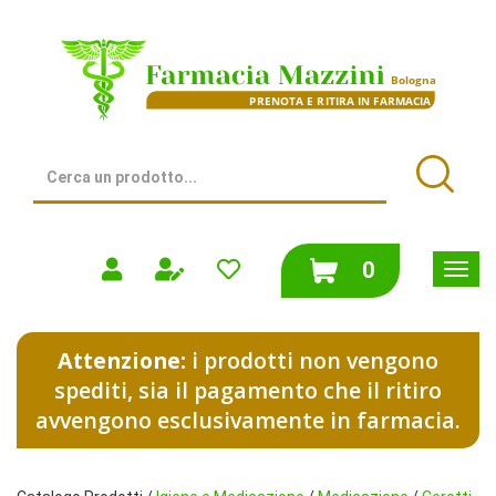
Passa
al
Farmacia
contenuto
Mazzini
principale
|
Bologna
(BO)
Cerca
Prodotto
Cerca
prodotti
0
inseriti
Attenzione:
i prodotti non vengono
spediti, sia il pagamento che il ritiro
avvengono esclusivamente in farmacia.