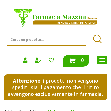
Passa
al
Farmacia
contenuto
Mazzini
principale
|
Bologna
(BO)
Cerca
Prodotto
Cerca
prodotti
0
inseriti
Attenzione:
i prodotti non vengono
spediti, sia il pagamento che il ritiro
avvengono esclusivamente in farmacia.