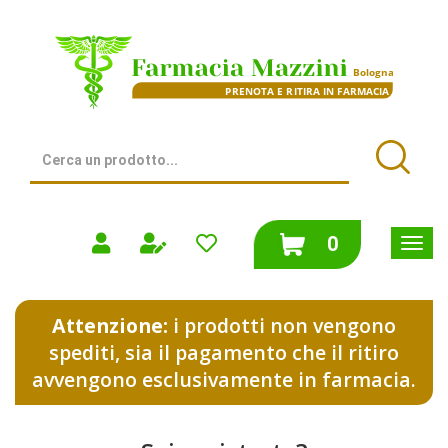
Passa
al
Farmacia
contenuto
Mazzini
principale
|
Bologna
(BO)
Cerca
Prodotto
Cerca
prodotti
0
inseriti
Attenzione:
i prodotti non vengono
spediti, sia il pagamento che il ritiro
avvengono esclusivamente in farmacia.