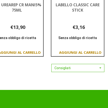
 UREAREP CR MANI5%
LABELLO CLASSIC CARE
75ML
STICK
€13,90
€3,16
enza obbligo di ricetta
Senza obbligo di ricetta
Informazioni
Informazioni
su EUC
su LABELLO
UREAREP
CLASSIC
Aggiungi EUC
Aggiungi LABELLO
CR
CARE
UREAREP
CLASSIC
MANI5%
STICK
CR
CARE
Consigliati
75ML
MANI5%
STICK al
75ML al
carrello
carrello