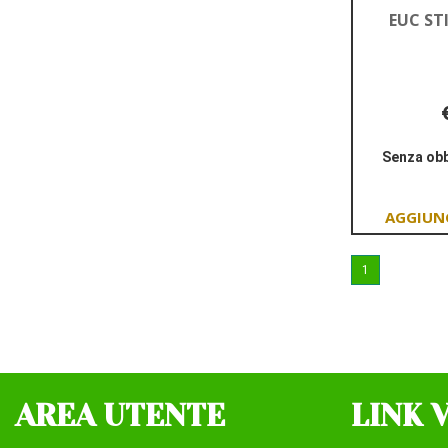
EUC ST
Senza obb
1
AREA UTENTE
LINK 