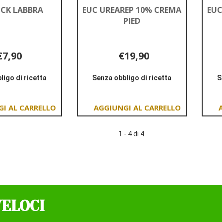
ICK LABBRA
EUC UREAREP 10% CREMA
EUC
PIED
€7,90
€19,90
ligo di ricetta
Senza obbligo di ricetta
S
Informazioni
Informazioni
su EUC
su EUC
STICK
UREAREP
Aggiungi EUC
Aggiungi EUC
LABBRA
10%
STICK
UREAREP
CREMA
1 - 4 di 4
LABBRA al
10%
PIED
carrello
CREMA
PIED al
carrello
VELOCI