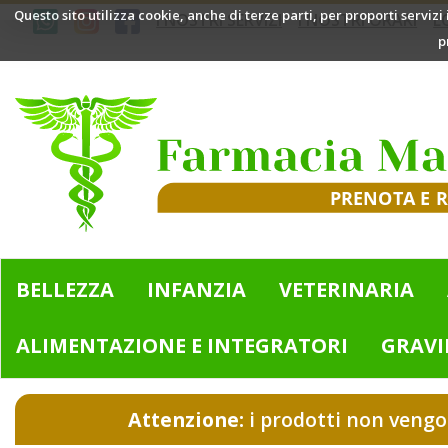
Passa
Questo sito utilizza cookie, anche di terze parti, per proporti servizi
I NOSTRI SERVIZI
I NOSTRI ORARI
L
al
p
contenuto
principale
Farmacia
Mazzini
|
Bologna
(BO)
BELLEZZA
INFANZIA
VETERINARIA
ALIMENTAZIONE E INTEGRATORI
GRAVI
Attenzione:
i prodotti non vengo