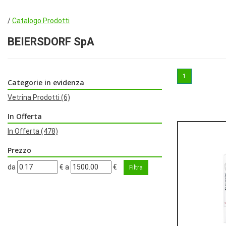
/
Catalogo Prodotti
BEIERSDORF SpA
1
Categorie in evidenza
Vetrina Prodotti
(6)
In Offerta
In Offerta
(478)
Prezzo
filtra
filtra
da
€
a
€
da
a